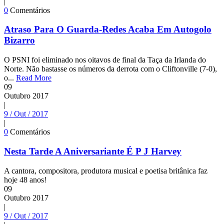
|
0
Comentários
Atraso Para O Guarda-Redes Acaba Em Autogolo
Bizarro
O PSNI foi eliminado nos oitavos de final da Taça da Irlanda do
Norte. Não bastasse os números da derrota com o Cliftonville (7-0),
o...
Read More
09
Outubro
2017
|
9 / Out / 2017
|
0
Comentários
Nesta Tarde A Aniversariante É P J Harvey
A cantora, compositora, produtora musical e poetisa britânica faz
hoje 48 anos!
09
Outubro
2017
|
9 / Out / 2017