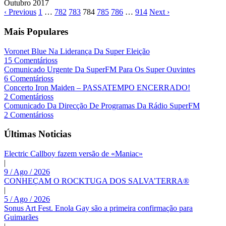
Outubro
2017
‹ Previous
1
…
782
783
784
785
786
…
914
Next ›
Mais Populares
Voronet Blue Na Liderança Da Super Eleição
15 Comentárioss
Comunicado Urgente Da SuperFM Para Os Super Ouvintes
6 Comentárioss
Concerto Iron Maiden – PASSATEMPO ENCERRADO!
2 Comentárioss
Comunicado Da Direcção De Programas Da Rádio SuperFM
2 Comentárioss
Últimas Noticias
Electric Callboy fazem versão de «Maniac»
|
9 / Ago / 2026
CONHEÇAM O ROCKTUGA DOS SALVA’TERRA®
|
5 / Ago / 2026
Sonus Art Fest. Enola Gay são a primeira confirmação para
Guimarães