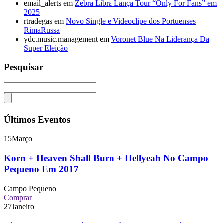
email_alerts
em
Zebra Libra Lança Tour “Only For Fans” em
2025
rtradegas
em
Novo Single e Videoclipe dos Portuenses
RimaRussa
ydc.music.management
em
Voronet Blue Na Liderança Da
Super Eleição
Pesquisar
Últimos Eventos
15
Março
Korn + Heaven Shall Burn + Hellyeah No Campo
Pequeno Em 2017
Campo Pequeno
Comprar
27
Janeiro