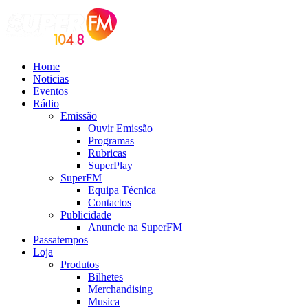
Home
Noticias
Eventos
Rádio
Emissão
Ouvir Emissão
Programas
Rubricas
SuperPlay
SuperFM
Equipa Técnica
Contactos
Publicidade
Anuncie na SuperFM
Passatempos
Loja
Produtos
Bilhetes
Merchandising
Musica