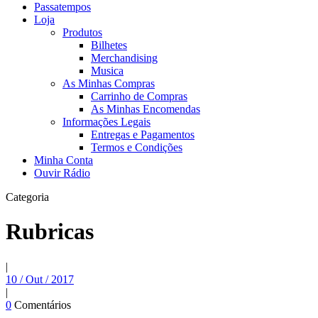
Passatempos
Loja
Produtos
Bilhetes
Merchandising
Musica
As Minhas Compras
Carrinho de Compras
As Minhas Encomendas
Informações Legais
Entregas e Pagamentos
Termos e Condições
Minha Conta
Ouvir Rádio
Categoria
Rubricas
|
10 / Out / 2017
|
0
Comentários