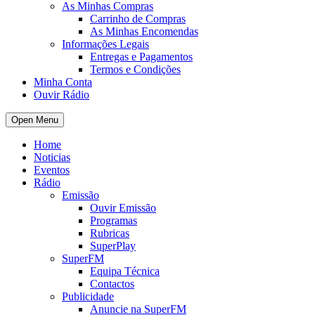
As Minhas Compras
Carrinho de Compras
As Minhas Encomendas
Informações Legais
Entregas e Pagamentos
Termos e Condições
Minha Conta
Ouvir Rádio
Open Menu
Home
Noticias
Eventos
Rádio
Emissão
Ouvir Emissão
Programas
Rubricas
SuperPlay
SuperFM
Equipa Técnica
Contactos
Publicidade
Anuncie na SuperFM