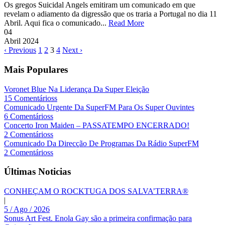
Os gregos Suicidal Angels emitiram um comunicado em que
revelam o adiamento da digressão que os traria a Portugal no dia 11
Abril. Aqui fica o comunicado...
Read More
04
Abril
2024
‹ Previous
1
2
3
4
Next ›
Mais Populares
Voronet Blue Na Liderança Da Super Eleição
15 Comentárioss
Comunicado Urgente Da SuperFM Para Os Super Ouvintes
6 Comentárioss
Concerto Iron Maiden – PASSATEMPO ENCERRADO!
2 Comentárioss
Comunicado Da Direcção De Programas Da Rádio SuperFM
2 Comentárioss
Últimas Noticias
CONHEÇAM O ROCKTUGA DOS SALVA’TERRA®
|
5 / Ago / 2026
Sonus Art Fest. Enola Gay são a primeira confirmação para