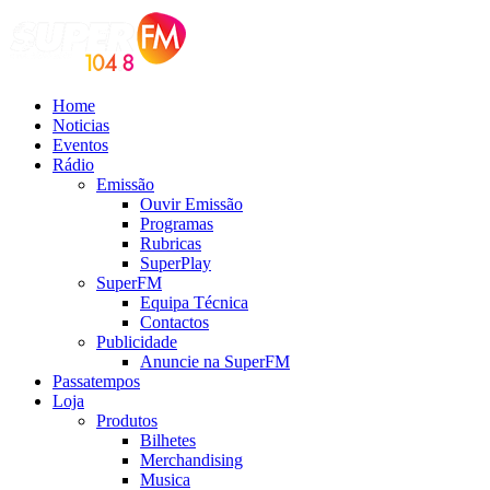
Home
Noticias
Eventos
Rádio
Emissão
Ouvir Emissão
Programas
Rubricas
SuperPlay
SuperFM
Equipa Técnica
Contactos
Publicidade
Anuncie na SuperFM
Passatempos
Loja
Produtos
Bilhetes
Merchandising
Musica