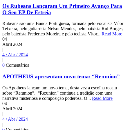
Os Rubeans Lançaram Um Primeiro Avanço Para
O Seu EP De Estreia
Rubeans são uma Banda Portuguesa, formada pelo vocalista Vítor
Teixeira, pelo guitarrista NelsonMendes, pelo baixista Rui Borges,
pelo baterista Frederico Moreira e pelo teclista Vítor...
Read More
04
Abril
2024
|
4 / Abr / 2024
|
0
Comentários
APOTHEUS apresentam novo tema: “Re:union”
Os Apotheus lançam um novo tema, desta vez a escolha recaiu
sobre “Re:union”. “Re:union” continua a tradição com uma
narrativa misteriosa e composição poderosa. O...
Read More
04
Abril
2024
|
4 / Abr / 2024
|
0
Comentários