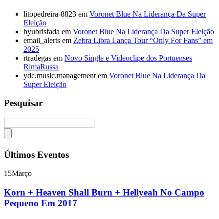
litopedreira-8823
em
Voronet Blue Na Liderança Da Super
Eleição
hyubrisfada
em
Voronet Blue Na Liderança Da Super Eleição
email_alerts
em
Zebra Libra Lança Tour “Only For Fans” em
2025
rtradegas
em
Novo Single e Videoclipe dos Portuenses
RimaRussa
ydc.music.management
em
Voronet Blue Na Liderança Da
Super Eleição
Pesquisar
Últimos Eventos
15
Março
Korn + Heaven Shall Burn + Hellyeah No Campo
Pequeno Em 2017