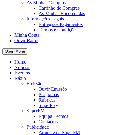
As Minhas Compras
Carrinho de Compras
As Minhas Encomendas
Informações Legais
Entregas e Pagamentos
Termos e Condições
Minha Conta
Ouvir Rádio
Open Menu
Home
Noticias
Eventos
Rádio
Emissão
Ouvir Emissão
Programas
Rubricas
SuperPlay
SuperFM
Equipa Técnica
Contactos
Publicidade
Anuncie na SuperFM