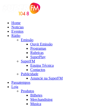
Home
Noticias
Eventos
Rádio
Emissão
Ouvir Emissão
Programas
Rubricas
SuperPlay
SuperFM
Equipa Técnica
Contactos
Publicidade
Anuncie na SuperFM
Passatempos
Loja
Produtos
Bilhetes
Merchandising
Musica