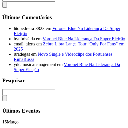
Últimos Comentários
litopedreira-8823
em
Voronet Blue Na Liderança Da Super
Eleição
hyubrisfada
em
Voronet Blue Na Liderança Da Super Eleição
email_alerts
em
Zebra Libra Lança Tour “Only For Fans” em
2025
rtradegas
em
Novo Single e Videoclipe dos Portuenses
RimaRussa
ydc.music.management
em
Voronet Blue Na Liderança Da
Super Eleição
Pesquisar
Últimos Eventos
15
Março