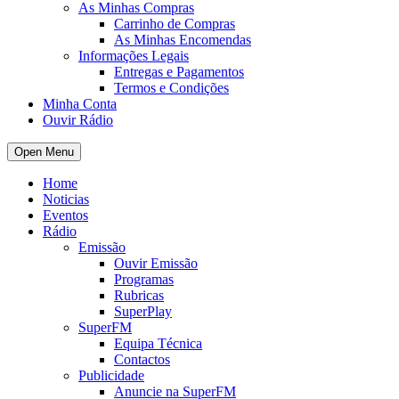
As Minhas Compras
Carrinho de Compras
As Minhas Encomendas
Informações Legais
Entregas e Pagamentos
Termos e Condições
Minha Conta
Ouvir Rádio
Open Menu
Home
Noticias
Eventos
Rádio
Emissão
Ouvir Emissão
Programas
Rubricas
SuperPlay
SuperFM
Equipa Técnica
Contactos
Publicidade
Anuncie na SuperFM