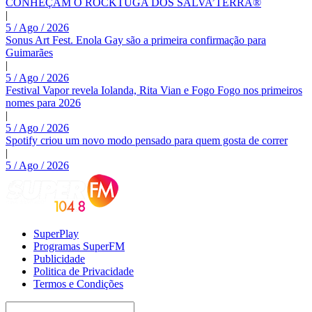
CONHEÇAM O ROCKTUGA DOS SALVA’TERRA®
|
5 / Ago / 2026
Sonus Art Fest. Enola Gay são a primeira confirmação para
Guimarães
|
5 / Ago / 2026
Festival Vapor revela Iolanda, Rita Vian e Fogo Fogo nos primeiros
nomes para 2026
|
5 / Ago / 2026
Spotify criou um novo modo pensado para quem gosta de correr
|
5 / Ago / 2026
SuperPlay
Programas SuperFM
Publicidade
Politica de Privacidade
Termos e Condições