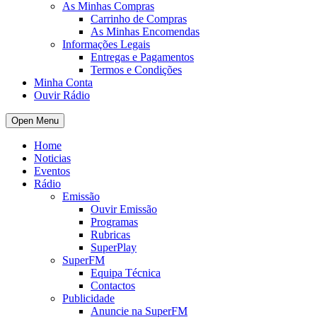
As Minhas Compras
Carrinho de Compras
As Minhas Encomendas
Informações Legais
Entregas e Pagamentos
Termos e Condições
Minha Conta
Ouvir Rádio
Open Menu
Home
Noticias
Eventos
Rádio
Emissão
Ouvir Emissão
Programas
Rubricas
SuperPlay
SuperFM
Equipa Técnica
Contactos
Publicidade
Anuncie na SuperFM