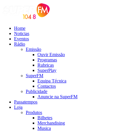
Home
Noticias
Eventos
Rádio
Emissão
Ouvir Emissão
Programas
Rubricas
SuperPlay
SuperFM
Equipa Técnica
Contactos
Publicidade
Anuncie na SuperFM
Passatempos
Loja
Produtos
Bilhetes
Merchandising
Musica