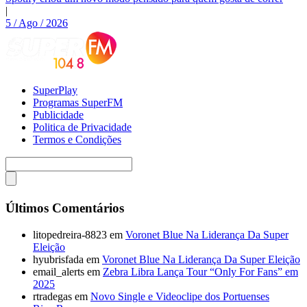
|
5 / Ago / 2026
SuperPlay
Programas SuperFM
Publicidade
Politica de Privacidade
Termos e Condições
Últimos Comentários
litopedreira-8823
em
Voronet Blue Na Liderança Da Super
Eleição
hyubrisfada
em
Voronet Blue Na Liderança Da Super Eleição
email_alerts
em
Zebra Libra Lança Tour “Only For Fans” em
2025
rtradegas
em
Novo Single e Videoclipe dos Portuenses