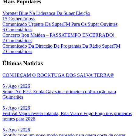
Mais Populares
Voronet Blue Na Liderança Da Super Eleição
15 Comentárioss
Comunicado Urgente Da SuperFM Para Os Super Ouvintes
6 Comentárioss
Concerto Iron Maiden – PASSATEMPO ENCERRADO!
2 Comentárioss
Comunicado Da Direcção De Programas Da Rádio SuperFM
2 Comentárioss
Últimas Noticias
CONHEÇAM O ROCKTUGA DOS SALVA’TERRA®
|
5 / Ago / 2026
Sonus Art Fest. Enola Gay são a primeira confirmação para
Guimarães
|
5 / Ago / 2026
Festival Vapor revela Iolanda, Rita Vian e Fogo Fogo nos primeiros
nomes para 2026
|
5 / Ago / 2026
Spotify criou um novo modo pensado para quem gosta de correr