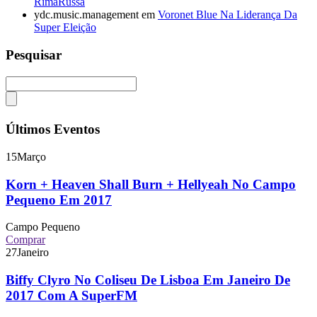
RimaRussa
ydc.music.management
em
Voronet Blue Na Liderança Da
Super Eleição
Pesquisar
Últimos Eventos
15
Março
Korn + Heaven Shall Burn + Hellyeah No Campo
Pequeno Em 2017
Campo Pequeno
Comprar
27
Janeiro
Biffy Clyro No Coliseu De Lisboa Em Janeiro De
2017 Com A SuperFM